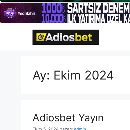
İçeriğe
atla
Ay:
Ekim 2024
Adiosbet Yayın
Ekim 5, 2024
Yazarı:
admin