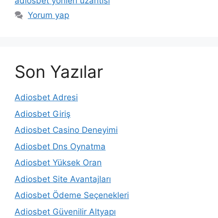
adiosbet yönleri uzantısı
Yorum yap
Son Yazılar
Adiosbet Adresi
Adiosbet Giriş
Adiosbet Casino Deneyimi
Adiosbet Dns Oynatma
Adiosbet Yüksek Oran
Adiosbet Site Avantajları
Adiosbet Ödeme Seçenekleri
Adiosbet Güvenilir Altyapı