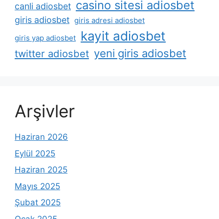
casino sitesi adiosbet
canli adiosbet
giris adiosbet
giris adresi adiosbet
kayit adiosbet
giris yap adiosbet
yeni giris adiosbet
twitter adiosbet
Arşivler
Haziran 2026
Eylül 2025
Haziran 2025
Mayıs 2025
Şubat 2025
Ocak 2025