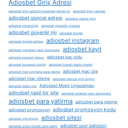
Adiosbet Giriş Adresi
adiosbet giriş adresim kuponları etkiler mi
adiosbet giriş yapmak
adiosbet güncel adresi
adiosbet güncel giriş
adiosbet güvenilirlik
adiosbet güvenilir şirketler
adiosbet güvenlir mi
adiosbet hizmet
adiosbet instagram
adiosbet hizmet kalitesi
adiosbet kayit
adiosbet i̇ştirakleri nasıl oluşturulur
adiosbet kaç oldu
adiosbet kazançlı bonus
adiosbet kurumsal kimliği
adiosbet lisanslı bahis siteleri
adiosbet maç izle
adiosbet mali sınırlama para çekme
adiosbet maç izleme
adiosbet mevcut giriş bilgisi
Adiosbet Mobil Uygulaması
adiosbet mobil site
adiosbet nasil bir site
adiosbet ortakları nasıl oluşturulur
adiosbet para yatirma
adiosbet para çekme
adiosbet promosyon kodu
adiosbet promosyon
adiosbet sitesi
adiosbet site erişimi
adiosbet spor bahisleri
adiosbet sitesi hizmet canlı bahis