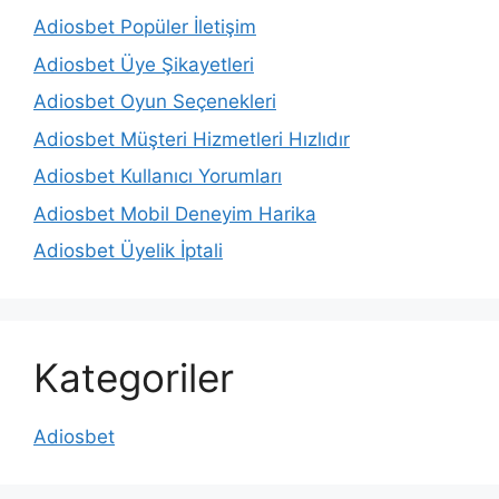
Adiosbet Popüler İletişim
Adiosbet Üye Şikayetleri
Adiosbet Oyun Seçenekleri
Adiosbet Müşteri Hizmetleri Hızlıdır
Adiosbet Kullanıcı Yorumları
Adiosbet Mobil Deneyim Harika
Adiosbet Üyelik İptali
Kategoriler
Adiosbet