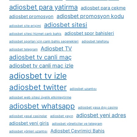
adiosbet para yatirma
adiosbet para çekme
adiosbet promosyon kodu
adiosbet promosyon
adiosbet sitesi
adiosbet site erişimi
adiosbet spor bahisleri
adiosbet sitesi hizmet canlı bahis
adiosbet sporları i̇çin canlı bahis seçenekleri
adiosbet telefonu
Adiosbet TV
adiosbet telegram
adiosbet tv canli maç
adiosbet tv canli maç izle
adiosbet tv izle
adiosbet twitter
adiosbet uzantısı
adiosbet web sitesi üyelik etkinleştirme
adiosbet whatsapp
adiosbet yasa dışı casino
adiosbet yeni adres
adiosbet yasal casinolar
adiosbet yayın
adiosbet yeni giris
adiosbet yöneticiler ve telegram
Adiosbet Çevrimiçi Bahis
adiosbet yönleri uzantısı