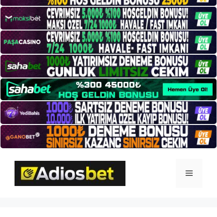
İçeriğe
atla
Menü