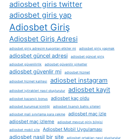
adiosbet giris twitter
adiosbet giris yap
Adiosbet Giriş
Adiosbet Giriş Adresi
adiosbet giriş adresim kuponları etkiler mi
adiosbet giriş yapmak
adiosbet güncel adresi
adiosbet güncel giriş
adiosbet güvenilirlik
adiosbet güvenilir şirketler
adiosbet güvenlir mi
adiosbet hizmet
adiosbet instagram
adiosbet hizmet kalitesi
adiosbet kayit
adiosbet i̇ştirakleri nasıl oluşturulur
adiosbet kaç oldu
adiosbet kazançlı bonus
adiosbet kurumsal kimliği
adiosbet lisanslı bahis siteleri
adiosbet maç izle
adiosbet mali sınırlama para çekme
adiosbet maç izleme
adiosbet mevcut giriş bilgisi
Adiosbet Mobil Uygulaması
adiosbet mobil site
adiosbet nasil bir site
adiosbet ortakları nasıl oluşturulur