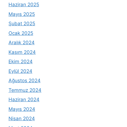
Haziran 2025
Mayıs 2025
Şubat 2025
Ocak 2025
Aralık 2024
Kasım 2024
Ekim 2024
Eylül 2024
Ağustos 2024
Temmuz 2024
Haziran 2024
Mayıs 2024
Nisan 2024