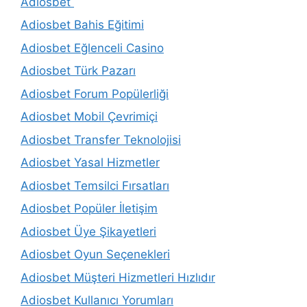
Adiosbet
Adiosbet Bahis Eğitimi
Adiosbet Eğlenceli Casino
Adiosbet Türk Pazarı
Adiosbet Forum Popülerliği
Adiosbet Mobil Çevrimiçi
Adiosbet Transfer Teknolojisi
Adiosbet Yasal Hizmetler
Adiosbet Temsilci Fırsatları
Adiosbet Popüler İletişim
Adiosbet Üye Şikayetleri
Adiosbet Oyun Seçenekleri
Adiosbet Müşteri Hizmetleri Hızlıdır
Adiosbet Kullanıcı Yorumları