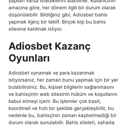
yapıları varsa istediklerini alabilirler. Kullanıcının
amacına göre, her dönem ilgili bir durum olarak
düşünülebilir. Bildiğiniz gibi, Adiosbet bahis
yapmak ilginç bir teklif. Birçok kişi bu bahis
sitesine katılmak istiyor.
Adiosbet Kazanç
Oyunları
Adiosbet oynamak ve para kazanmak
istiyorsanız, her zaman bunu yapmak için bir yer
bulabilirsiniz. Bu, kişisel bilgilerin sağlanmasını
ve bahisçinin web sitesinin hüküm ve koşullarını
kabul etmeyi içerir. Bu işlemler çok basit,
koordineli ve hızlı bir şekilde gerçekleştirilir, bu
nedenle bu, bahisçinin zaman kaybetmediği bir
durum olarak sunulabilir. Bahis siteleri, sahada