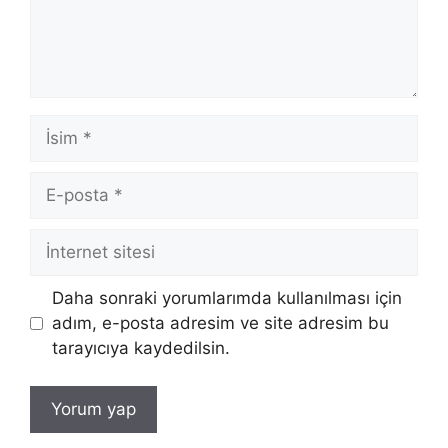
İsim
E-
posta
İnternet
sitesi
Daha sonraki yorumlarımda kullanılması için
adım, e-posta adresim ve site adresim bu
tarayıcıya kaydedilsin.