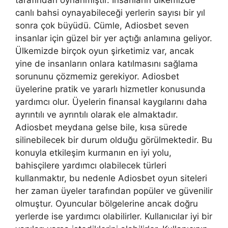
tarafından oynanmıştır. İnsanların ülkemizde
canlı bahsi oynayabileceği yerlerin sayısı bir yıl
sonra çok büyüdü. Cümle, Adiosbet seven
insanlar için güzel bir yer açtığı anlamına geliyor.
Ülkemizde birçok oyun şirketimiz var, ancak
yine de insanların onlara katılmasını sağlama
sorununu çözmemiz gerekiyor. Adiosbet
üyelerine pratik ve yararlı hizmetler konusunda
yardımcı olur. Üyelerin finansal kaygılarını daha
ayrıntılı ve ayrıntılı olarak ele almaktadır.
Adiosbet meydana gelse bile, kısa sürede
silinebilecek bir durum olduğu görülmektedir. Bu
konuyla etkileşim kurmanın en iyi yolu,
bahisçilere yardımcı olabilecek türleri
kullanmaktır, bu nedenle Adiosbet oyun siteleri
her zaman üyeler tarafından popüler ve güvenilir
olmuştur. Oyuncular bölgelerine ancak doğru
yerlerde ise yardımcı olabilirler. Kullanıcılar iyi bir