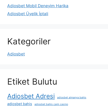
Adiosbet Mobil Deneyim Harika
Adiosbet Üyelik İptali
Kategoriler
Adiosbet
Etiket Bulutu
Adiosbet Adresi
adiosbet almanya bahis
adiosbet bahis
adiosbet bahis canlı casino