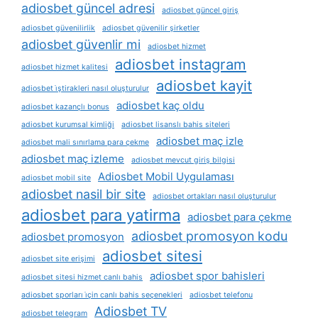
adiosbet güncel adresi
adiosbet güncel giriş
adiosbet güvenilirlik
adiosbet güvenilir şirketler
adiosbet güvenlir mi
adiosbet hizmet
adiosbet instagram
adiosbet hizmet kalitesi
adiosbet kayit
adiosbet i̇ştirakleri nasıl oluşturulur
adiosbet kaç oldu
adiosbet kazançlı bonus
adiosbet kurumsal kimliği
adiosbet lisanslı bahis siteleri
adiosbet maç izle
adiosbet mali sınırlama para çekme
adiosbet maç izleme
adiosbet mevcut giriş bilgisi
Adiosbet Mobil Uygulaması
adiosbet mobil site
adiosbet nasil bir site
adiosbet ortakları nasıl oluşturulur
adiosbet para yatirma
adiosbet para çekme
adiosbet promosyon kodu
adiosbet promosyon
adiosbet sitesi
adiosbet site erişimi
adiosbet spor bahisleri
adiosbet sitesi hizmet canlı bahis
adiosbet sporları i̇çin canlı bahis seçenekleri
adiosbet telefonu
Adiosbet TV
adiosbet telegram