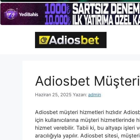
İçeriğe
atla
Adiosbet Müşteri 
Haziran 25, 2025
Yazarı:
admin
Adiosbet müşteri hizmetleri hızlıdır Adios
için kullanıcılarına müşteri hizmetlerinde 
hizmet verebilir. Tabii ki, bu altyapı işler
aracılığıyla yapılır. Adiosbet sitesi, müşter