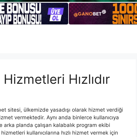
Hizmetleri Hızlıdır
bet sitesi, ülkemizde yasadışı olarak hizmet verdiği
hizmet vermektedir. Aynı anda binlerce kullanıcıya
i ve arka planda çalışan kalabalık program ekibi
i hizmetleri kullanıcılarına hızlı hizmet vermek için