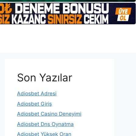
Son Yazılar
Adiosbet Adresi
Adiosbet Giriş
Adiosbet Casino Deneyimi
Adiosbet Dns Oynatma
Adiosbet Yüksek Oran