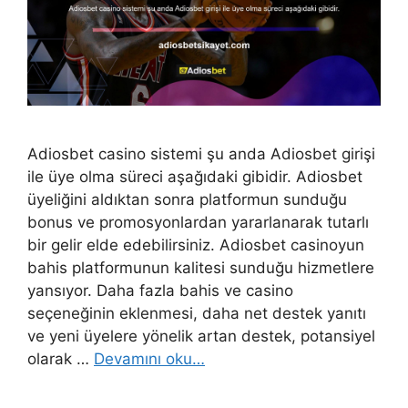
Adiosbet casino sistemi şu anda Adiosbet girişi
ile üye olma süreci aşağıdaki gibidir. Adiosbet
üyeliğini aldıktan sonra platformun sunduğu
bonus ve promosyonlardan yararlanarak tutarlı
bir gelir elde edebilirsiniz. Adiosbet casinoyun
bahis platformunun kalitesi sunduğu hizmetlere
yansıyor. Daha fazla bahis ve casino
seçeneğinin eklenmesi, daha net destek yanıtı
ve yeni üyelere yönelik artan destek, potansiyel
olarak …
Devamını oku…