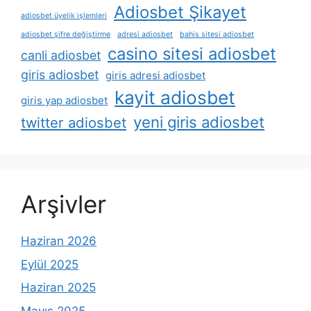
Adiosbet Şikayet
adiosbet üyelik i̇şlemleri
adiosbet şifre değiştirme
adresi adiosbet
bahis sitesi adiosbet
casino sitesi adiosbet
canli adiosbet
giris adiosbet
giris adresi adiosbet
kayit adiosbet
giris yap adiosbet
yeni giris adiosbet
twitter adiosbet
Arşivler
Haziran 2026
Eylül 2025
Haziran 2025
Mayıs 2025