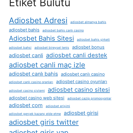
Etiket Bulutu
Adiosbet Adresi
adiosbet almanya bahis
adiosbet bahis
adiosbet bahis canlı casino
Adiosbet Bahis Sitesi
adiosbet bahis şirketi
adiosbet bonus
adiosbet bahsi
adiosbet bireysel tenis
adiosbet canli destek
adiosbet canli
adiosbet canli maç izle
adiosbet canlı bahis
adiosbet canlı casino
adiosbet casino oyunları
adiosbet canlı casino oranları
adiosbet casino sitesi
adiosbet casino sistemi
adiosbet casino web sitesi
adiosbet cazip promosyonlar
adiosbet com
adiosbet erişimi
adiosbet girisi
adiosbet gerçek kazanç elde etme
adiosbet giris twitter
adiosbet giris yap