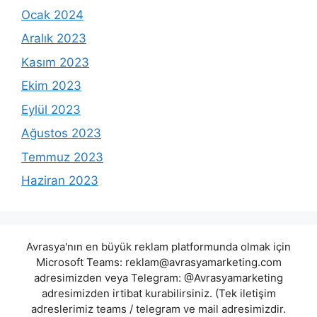
Ocak 2024
Aralık 2023
Kasım 2023
Ekim 2023
Eylül 2023
Ağustos 2023
Temmuz 2023
Haziran 2023
Avrasya'nın en büyük reklam platformunda olmak için
Microsoft Teams:
reklam@avrasyamarketing.com
adresimizden veya Telegram: @Avrasyamarketing
adresimizden irtibat kurabilirsiniz. (Tek iletişim
adreslerimiz teams / telegram ve mail adresimizdir.