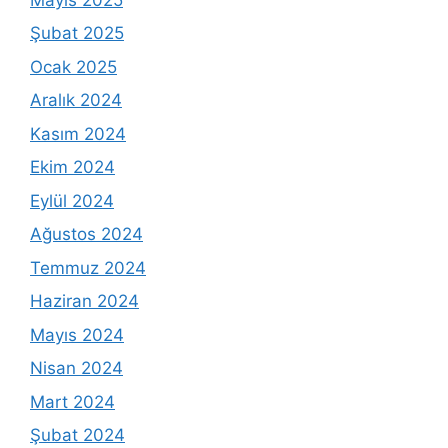
Şubat 2025
Ocak 2025
Aralık 2024
Kasım 2024
Ekim 2024
Eylül 2024
Ağustos 2024
Temmuz 2024
Haziran 2024
Mayıs 2024
Nisan 2024
Mart 2024
Şubat 2024