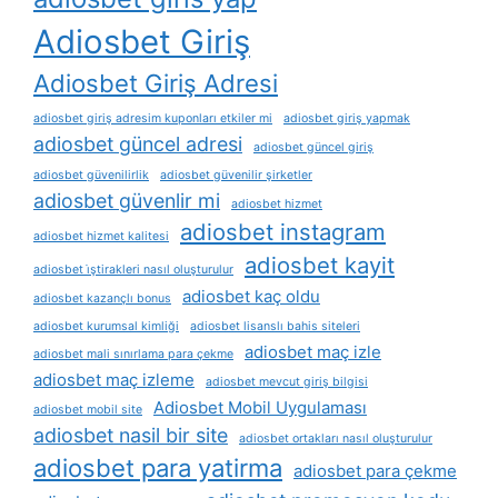
Adiosbet Giriş
Adiosbet Giriş Adresi
adiosbet giriş adresim kuponları etkiler mi
adiosbet giriş yapmak
adiosbet güncel adresi
adiosbet güncel giriş
adiosbet güvenilirlik
adiosbet güvenilir şirketler
adiosbet güvenlir mi
adiosbet hizmet
adiosbet instagram
adiosbet hizmet kalitesi
adiosbet kayit
adiosbet i̇ştirakleri nasıl oluşturulur
adiosbet kaç oldu
adiosbet kazançlı bonus
adiosbet kurumsal kimliği
adiosbet lisanslı bahis siteleri
adiosbet maç izle
adiosbet mali sınırlama para çekme
adiosbet maç izleme
adiosbet mevcut giriş bilgisi
Adiosbet Mobil Uygulaması
adiosbet mobil site
adiosbet nasil bir site
adiosbet ortakları nasıl oluşturulur
adiosbet para yatirma
adiosbet para çekme