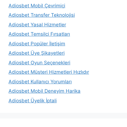
Adiosbet Mobil Çevrimiçi
Adiosbet Transfer Teknolojisi
Adiosbet Yasal Hizmetler
Adiosbet Temsilci Fırsatları
Adiosbet Popüler İletişim
Adiosbet Üye Şikayetleri
Adiosbet Oyun Seçenekleri
Adiosbet Müşteri Hizmetleri Hızlıdır
Adiosbet Kullanıcı Yorumları
Adiosbet Mobil Deneyim Harika
Adiosbet Üyelik İptali