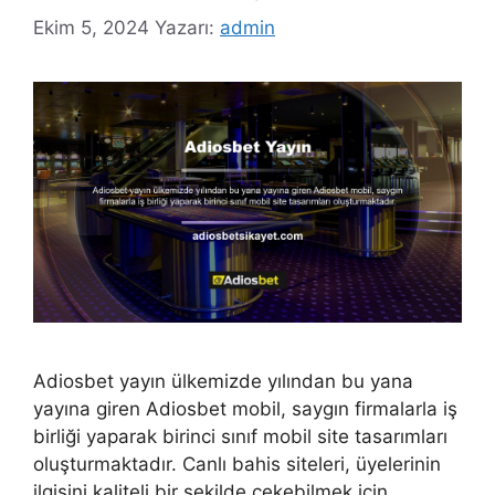
Ekim 5, 2024
Yazarı:
admin
Adiosbet yayın ülkemizde yılından bu yana
yayına giren Adiosbet mobil, saygın firmalarla iş
birliği yaparak birinci sınıf mobil site tasarımları
oluşturmaktadır. Canlı bahis siteleri, üyelerinin
ilgisini kaliteli bir şekilde çekebilmek için