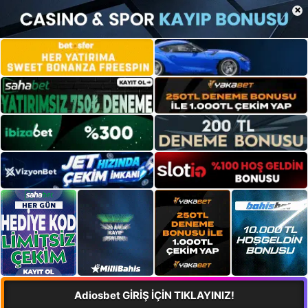
×
Adiosbet GİRİŞ İÇİN TIKLAYINIZ!