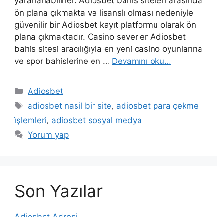
yararlanabilirler. Adiosbet bahis siteleri arasında
ön plana çıkmakta ve lisanslı olması nedeniyle
güvenilir bir Adiosbet kayıt platformu olarak ön
plana çıkmaktadır. Casino severler Adiosbet
bahis sitesi aracılığıyla en yeni casino oyunlarına
ve spor bahislerine en …
Devamını oku…
Kategoriler
Adiosbet
Etiketler
adiosbet nasil bir site
,
adiosbet para çekme
i̇şlemleri
,
adiosbet sosyal medya
Yorum yap
Son Yazılar
Adiosbet Adresi