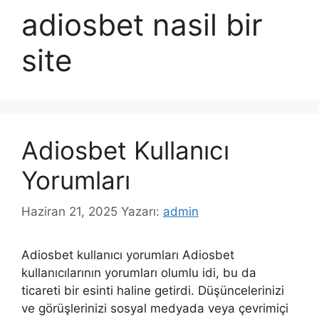
adiosbet nasil bir
site
Adiosbet Kullanıcı
Yorumları
Haziran 21, 2025
Yazarı:
admin
Adiosbet kullanıcı yorumları Adiosbet
kullanıcılarının yorumları olumlu idi, bu da
ticareti bir esinti haline getirdi. Düşüncelerinizi
ve görüşlerinizi sosyal medyada veya çevrimiçi