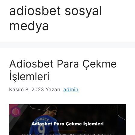
adiosbet sosyal
medya
Adiosbet Para Çekme
İşlemleri
Kasım 8, 2023
Yazarı:
admin