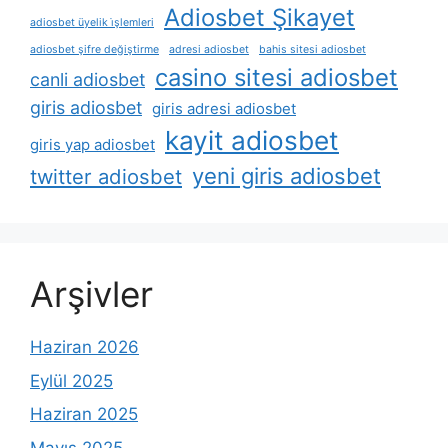
Adiosbet Şikayet
adiosbet üyelik i̇şlemleri
adiosbet şifre değiştirme
adresi adiosbet
bahis sitesi adiosbet
casino sitesi adiosbet
canli adiosbet
giris adiosbet
giris adresi adiosbet
kayit adiosbet
giris yap adiosbet
yeni giris adiosbet
twitter adiosbet
Arşivler
Haziran 2026
Eylül 2025
Haziran 2025
Mayıs 2025