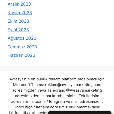
Aralık 2023
Kasım 2023
Ekim 2023
Eylül 2023
Ağustos 2023
Temmuz 2023
Haziran 2023
Avrasya'nın en büyük reklam platformunda olmak için
Microsoft Teams:
reklam@avrasyamarketing.com
adresimizden veya Telegram: @Avrasyamarketing
adresimizden irtibat kurabilirsiniz. (Tek iletişim
adreslerimiz teams / telegram ve mail adresimizdir.
Harici hiçbir iletişim adresimiz bulunmamaktadır.
Lütfen itibar etmeyiniz.) Türkiye yasalarına göre 7258