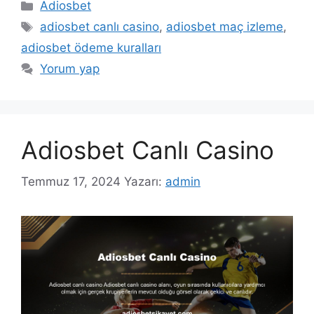
Kategoriler
Adiosbet
Etiketler
adiosbet canlı casino
,
adiosbet maç izleme
,
adiosbet ödeme kuralları
Yorum yap
Adiosbet Canlı Casino
Temmuz 17, 2024
Yazarı:
admin