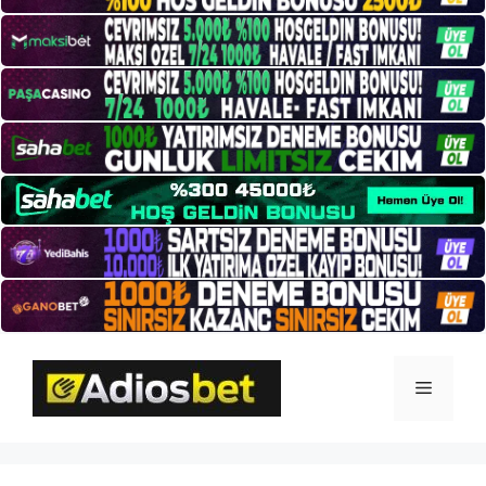
İçeriğe
atla
Menü