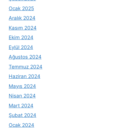
Ocak 2025
Aralık 2024
Kasım 2024
Ekim 2024
Eylül 2024
Ağustos 2024
Temmuz 2024
Haziran 2024
Mayıs 2024
Nisan 2024
Mart 2024
Şubat 2024
Ocak 2024