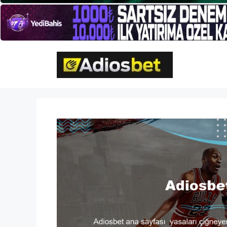
İçeriğe
atla