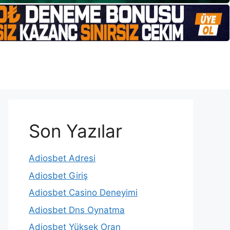
Son Yazılar
Adiosbet Adresi
Adiosbet Giriş
Adiosbet Casino Deneyimi
Adiosbet Dns Oynatma
Adiosbet Yüksek Oran