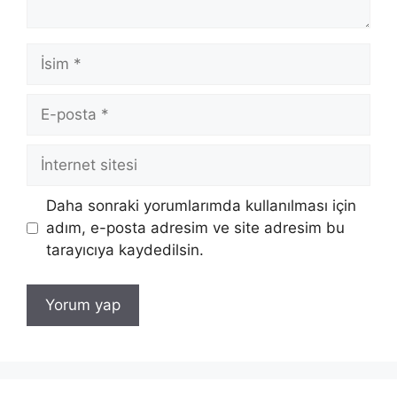
İsim
E-
posta
İnternet
sitesi
Daha sonraki yorumlarımda kullanılması için
adım, e-posta adresim ve site adresim bu
tarayıcıya kaydedilsin.