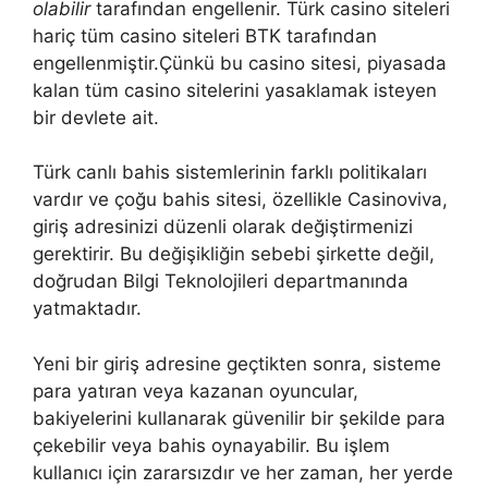
olabilir
tarafından engellenir. Türk casino siteleri
hariç tüm casino siteleri BTK tarafından
engellenmiştir.Çünkü bu casino sitesi, piyasada
kalan tüm casino sitelerini yasaklamak isteyen
bir devlete ait.
Türk canlı bahis sistemlerinin farklı politikaları
vardır ve çoğu bahis sitesi, özellikle Casinoviva,
giriş adresinizi düzenli olarak değiştirmenizi
gerektirir. Bu değişikliğin sebebi şirkette değil,
doğrudan Bilgi Teknolojileri departmanında
yatmaktadır.
Yeni bir giriş adresine geçtikten sonra, sisteme
para yatıran veya kazanan oyuncular,
bakiyelerini kullanarak güvenilir bir şekilde para
çekebilir veya bahis oynayabilir. Bu işlem
kullanıcı için zararsızdır ve her zaman, her yerde