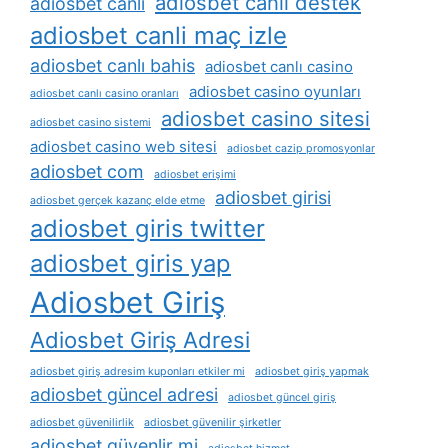
adiosbet canli destek
adiosbet canli
adiosbet canli maç izle
adiosbet canlı bahis
adiosbet canlı casino
adiosbet casino oyunları
adiosbet canlı casino oranları
adiosbet casino sitesi
adiosbet casino sistemi
adiosbet casino web sitesi
adiosbet cazip promosyonlar
adiosbet com
adiosbet erişimi
adiosbet girisi
adiosbet gerçek kazanç elde etme
adiosbet giris twitter
adiosbet giris yap
Adiosbet Giriş
Adiosbet Giriş Adresi
adiosbet giriş adresim kuponları etkiler mi
adiosbet giriş yapmak
adiosbet güncel adresi
adiosbet güncel giriş
adiosbet güvenilirlik
adiosbet güvenilir şirketler
adiosbet güvenlir mi