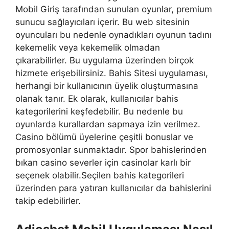
Mobil Giriş tarafından sunulan oyunlar, premium
sunucu sağlayıcıları içerir. Bu web sitesinin
oyuncuları bu nedenle oynadıkları oyunun tadını
kekemelik veya kekemelik olmadan
çıkarabilirler. Bu uygulama üzerinden birçok
hizmete erişebilirsiniz. Bahis Sitesi uygulaması,
herhangi bir kullanıcının üyelik oluşturmasına
olanak tanır. Ek olarak, kullanıcılar bahis
kategorilerini keşfedebilir. Bu nedenle bu
oyunlarda kurallardan sapmaya izin verilmez.
Casino bölümü üyelerine çeşitli bonuslar ve
promosyonlar sunmaktadır. Spor bahislerinden
bıkan casino severler için casinolar karlı bir
seçenek olabilir.Seçilen bahis kategorileri
üzerinden para yatıran kullanıcılar da bahislerini
takip edebilirler.