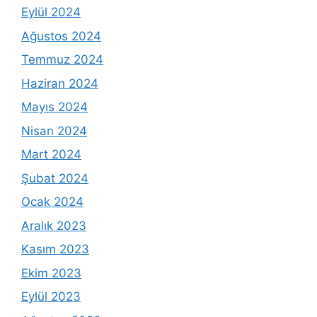
Eylül 2024
Ağustos 2024
Temmuz 2024
Haziran 2024
Mayıs 2024
Nisan 2024
Mart 2024
Şubat 2024
Ocak 2024
Aralık 2023
Kasım 2023
Ekim 2023
Eylül 2023