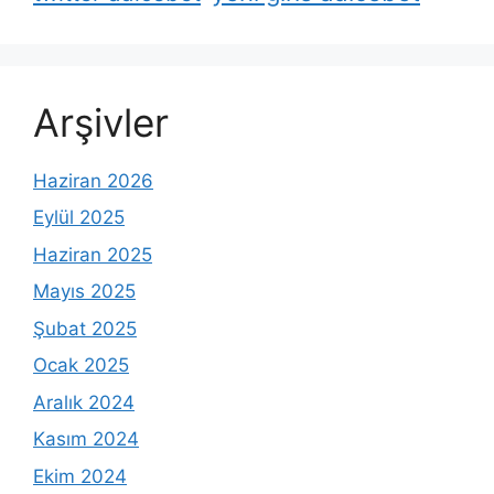
Arşivler
Haziran 2026
Eylül 2025
Haziran 2025
Mayıs 2025
Şubat 2025
Ocak 2025
Aralık 2024
Kasım 2024
Ekim 2024