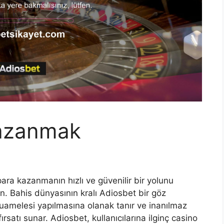
Kazanmak
ra kazanmanın hızlı ve güvenilir bir yolunu
en. Bahis dünyasının kralı Adiosbet bir göz
 muamelesi yapılmasına olanak tanır ve inanılmaz
satı sunar. Adiosbet, kullanıcılarına ilginç casino