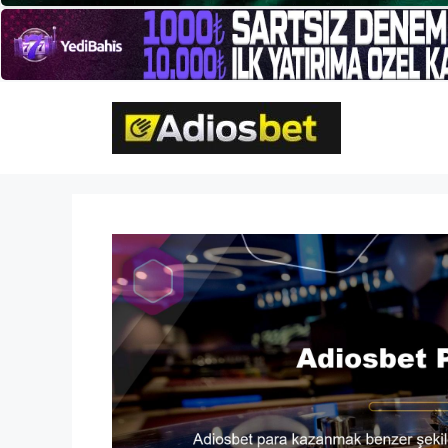
İçeriğe
atla