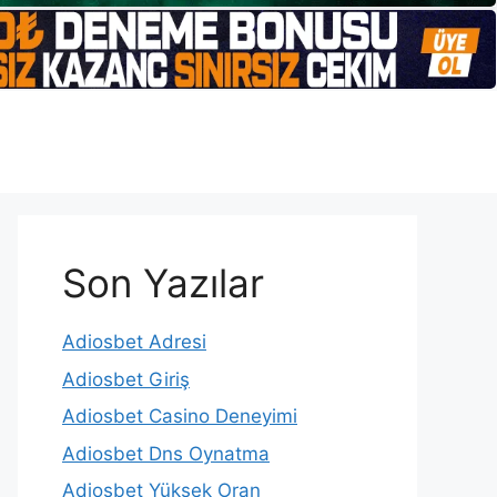
Son Yazılar
Adiosbet Adresi
Adiosbet Giriş
Adiosbet Casino Deneyimi
Adiosbet Dns Oynatma
Adiosbet Yüksek Oran