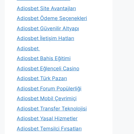
Adiosbet Site Avantajları
Adiosbet Ödeme Seçenekleri
Adiosbet Güvenilir Altyapı
Adiosbet İletişim Hatları
Adiosbet
Adiosbet Bahis Eğitimi
Adiosbet Eğlenceli Casino
Adiosbet Türk Pazarı
Adiosbet Forum Popülerliği
Adiosbet Mobil Çevrimiçi
Adiosbet Transfer Teknolojisi
Adiosbet Yasal Hizmetler
Adiosbet Temsilci Fırsatları