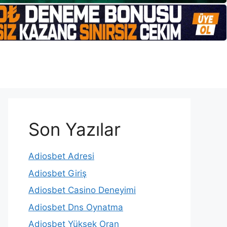
Son Yazılar
Adiosbet Adresi
Adiosbet Giriş
Adiosbet Casino Deneyimi
Adiosbet Dns Oynatma
Adiosbet Yüksek Oran