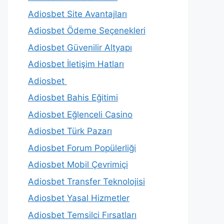
Adiosbet Site Avantajları
Adiosbet Ödeme Seçenekleri
Adiosbet Güvenilir Altyapı
Adiosbet İletişim Hatları
Adiosbet
Adiosbet Bahis Eğitimi
Adiosbet Eğlenceli Casino
Adiosbet Türk Pazarı
Adiosbet Forum Popülerliği
Adiosbet Mobil Çevrimiçi
Adiosbet Transfer Teknolojisi
Adiosbet Yasal Hizmetler
Adiosbet Temsilci Fırsatları