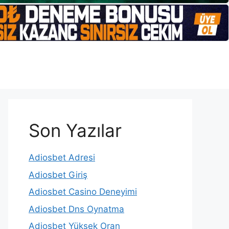
Son Yazılar
Adiosbet Adresi
Adiosbet Giriş
Adiosbet Casino Deneyimi
Adiosbet Dns Oynatma
Adiosbet Yüksek Oran