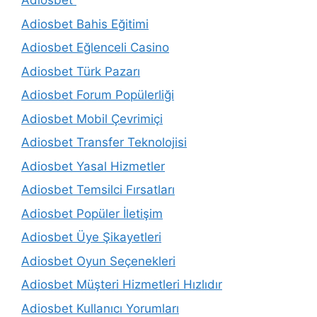
Adiosbet
Adiosbet Bahis Eğitimi
Adiosbet Eğlenceli Casino
Adiosbet Türk Pazarı
Adiosbet Forum Popülerliği
Adiosbet Mobil Çevrimiçi
Adiosbet Transfer Teknolojisi
Adiosbet Yasal Hizmetler
Adiosbet Temsilci Fırsatları
Adiosbet Popüler İletişim
Adiosbet Üye Şikayetleri
Adiosbet Oyun Seçenekleri
Adiosbet Müşteri Hizmetleri Hızlıdır
Adiosbet Kullanıcı Yorumları