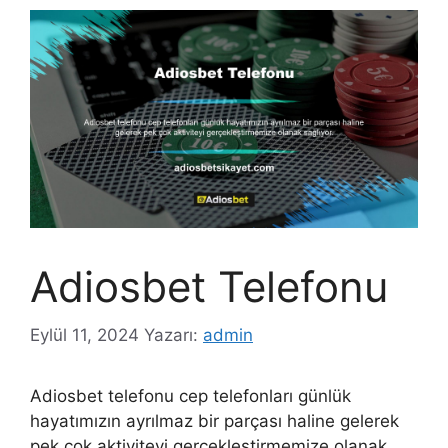
Adiosbet Telefonu
Eylül 11, 2024
Yazarı:
admin
Adiosbet telefonu cep telefonları günlük
hayatımızın ayrılmaz bir parçası haline gelerek
pek çok aktiviteyi gerçekleştirmemize olanak