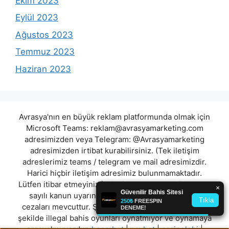
Ekim 2023
Eylül 2023
Ağustos 2023
Temmuz 2023
Haziran 2023
Avrasya'nın en büyük reklam platformunda olmak için
Microsoft Teams:
reklam@avrasyamarketing.com
adresimizden veya Telegram: @Avrasyamarketing
adresimizden irtibat kurabilirsiniz. (Tek iletişim
adreslerimiz teams / telegram ve mail adresimizdir.
Harici hiçbir iletişim adresimiz bulunmamaktadır.
Lütfen itibar etmeyiniz.) Türkiye yasalarına göre 7258
sayılı kanun uyarınca yasa dışı bahis oynamanın
cezaları mevcuttur. Şu an bulunduğunuz site hiç bir
şekilde illegal bahis oyunları oynatmıyor ve oynamaya