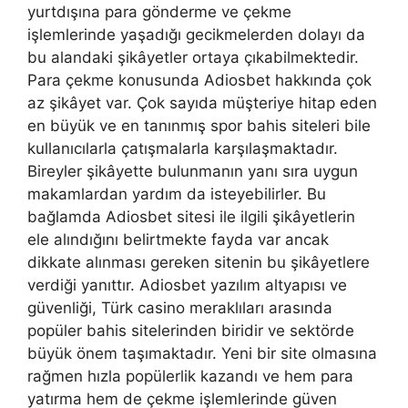
yurtdışına para gönderme ve çekme
işlemlerinde yaşadığı gecikmelerden dolayı da
bu alandaki şikâyetler ortaya çıkabilmektedir.
Para çekme konusunda Adiosbet hakkında çok
az şikâyet var. Çok sayıda müşteriye hitap eden
en büyük ve en tanınmış spor bahis siteleri bile
kullanıcılarla çatışmalarla karşılaşmaktadır.
Bireyler şikâyette bulunmanın yanı sıra uygun
makamlardan yardım da isteyebilirler. Bu
bağlamda Adiosbet sitesi ile ilgili şikâyetlerin
ele alındığını belirtmekte fayda var ancak
dikkate alınması gereken sitenin bu şikâyetlere
verdiği yanıttır. Adiosbet yazılım altyapısı ve
güvenliği, Türk casino meraklıları arasında
popüler bahis sitelerinden biridir ve sektörde
büyük önem taşımaktadır. Yeni bir site olmasına
rağmen hızla popülerlik kazandı ve hem para
yatırma hem de çekme işlemlerinde güven