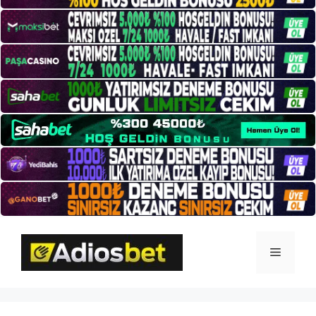
İçeriğe
atla
Menü