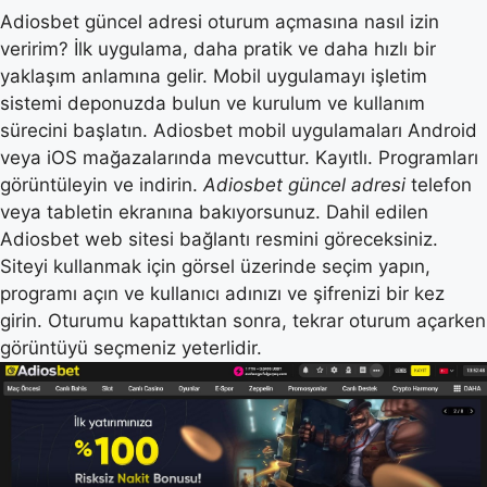
Adiosbet güncel adresi oturum açmasına nasıl izin
veririm? İlk uygulama, daha pratik ve daha hızlı bir
yaklaşım anlamına gelir. Mobil uygulamayı işletim
sistemi deponuzda bulun ve kurulum ve kullanım
sürecini başlatın. Adiosbet mobil uygulamaları Android
veya iOS mağazalarında mevcuttur. Kayıtlı. Programları
görüntüleyin ve indirin.
Adiosbet güncel adresi
telefon
veya tabletin ekranına bakıyorsunuz. Dahil edilen
Adiosbet web sitesi bağlantı resmini göreceksiniz.
Siteyi kullanmak için görsel üzerinde seçim yapın,
programı açın ve kullanıcı adınızı ve şifrenizi bir kez
girin. Oturumu kapattıktan sonra, tekrar oturum açarken
görüntüyü seçmeniz yeterlidir.