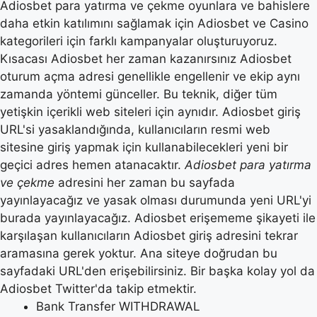
Adiosbet para yatırma ve çekme oyunlara ve bahislere
daha etkin katılımını sağlamak için Adiosbet ve Casino
kategorileri için farklı kampanyalar oluşturuyoruz.
Kısacası Adiosbet her zaman kazanırsınız Adiosbet
oturum açma adresi genellikle engellenir ve ekip aynı
zamanda yöntemi günceller. Bu teknik, diğer tüm
yetişkin içerikli web siteleri için aynıdır. Adiosbet giriş
URL'si yasaklandığında, kullanıcıların resmi web
sitesine giriş yapmak için kullanabilecekleri yeni bir
geçici adres hemen atanacaktır.
Adiosbet para yatırma
ve çekme
adresini her zaman bu sayfada
yayınlayacağız ve yasak olması durumunda yeni URL'yi
burada yayınlayacağız. Adiosbet erişememe şikayeti ile
karşılaşan kullanıcıların Adiosbet giriş adresini tekrar
aramasına gerek yoktur. Ana siteye doğrudan bu
sayfadaki URL'den erişebilirsiniz. Bir başka kolay yol da
Adiosbet Twitter'da takip etmektir.
Bank Transfer WITHDRAWAL