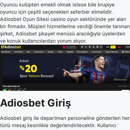
Oyuncu kulüpten emekli olmak istese bile krupiye
oyuncu için çeşitli seçenekleri seferber etmelidir.
Adiosbet Oyun Sitesi casino oyun sektöründe yer alan
bir firmadır. Müşteri hizmetlerine verdiği önemle tanınan
şirket, Adiosbet şikayet menüsü aracılığıyla üyelerden
ve konuk kullanıcılardan yorum alıyor.
Adiosbet Giriş
Adiosbet giriş ile departman personeline gönderilen her
türlü mesaj kesinlikle değerlendirilecektir. Kullanıcı