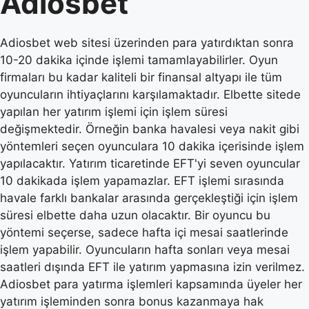
Adiosbet
Adiosbet web sitesi üzerinden para yatırdıktan sonra
10-20 dakika içinde işlemi tamamlayabilirler. Oyun
firmaları bu kadar kaliteli bir finansal altyapı ile tüm
oyuncuların ihtiyaçlarını karşılamaktadır. Elbette sitede
yapılan her yatırım işlemi için işlem süresi
değişmektedir. Örneğin banka havalesi veya nakit gibi
yöntemleri seçen oyunculara 10 dakika içerisinde işlem
yapılacaktır. Yatırım ticaretinde EFT'yi seven oyuncular
10 dakikada işlem yapamazlar. EFT işlemi sırasında
havale farklı bankalar arasında gerçekleştiği için işlem
süresi elbette daha uzun olacaktır. Bir oyuncu bu
yöntemi seçerse, sadece hafta içi mesai saatlerinde
işlem yapabilir. Oyuncuların hafta sonları veya mesai
saatleri dışında EFT ile yatırım yapmasına izin verilmez.
Adiosbet para yatırma işlemleri kapsamında üyeler her
yatırım işleminden sonra bonus kazanmaya hak