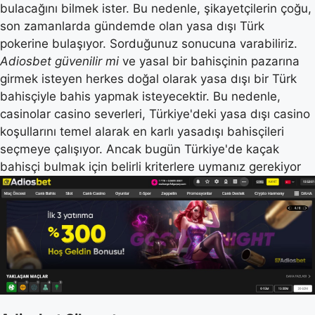
bulacağını bilmek ister. Bu nedenle, şikayetçilerin çoğu,
son zamanlarda gündemde olan yasa dışı Türk
pokerine bulaşıyor. Sorduğunuz sonucuna varabiliriz.
Adiosbet güvenilir mi
ve yasal bir bahisçinin pazarına
girmek isteyen herkes doğal olarak yasa dışı bir Türk
bahisçiyle bahis yapmak isteyecektir. Bu nedenle,
casinolar casino severleri, Türkiye'deki yasa dışı casino
koşullarını temel alarak en karlı yasadışı bahisçileri
seçmeye çalışıyor. Ancak bugün Türkiye'de kaçak
bahisçi bulmak için belirli kriterlere uymanız gerekiyor