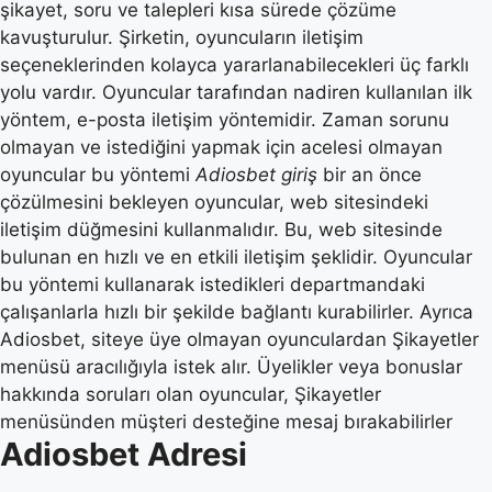
şikayet, soru ve talepleri kısa sürede çözüme
kavuşturulur. Şirketin, oyuncuların iletişim
seçeneklerinden kolayca yararlanabilecekleri üç farklı
yolu vardır. Oyuncular tarafından nadiren kullanılan ilk
yöntem, e-posta iletişim yöntemidir. Zaman sorunu
olmayan ve istediğini yapmak için acelesi olmayan
oyuncular bu yöntemi
Adiosbet giriş
bir an önce
çözülmesini bekleyen oyuncular, web sitesindeki
iletişim düğmesini kullanmalıdır. Bu, web sitesinde
bulunan en hızlı ve en etkili iletişim şeklidir. Oyuncular
bu yöntemi kullanarak istedikleri departmandaki
çalışanlarla hızlı bir şekilde bağlantı kurabilirler. Ayrıca
Adiosbet, siteye üye olmayan oyunculardan Şikayetler
menüsü aracılığıyla istek alır. Üyelikler veya bonuslar
hakkında soruları olan oyuncular, Şikayetler
menüsünden müşteri desteğine mesaj bırakabilirler
Adiosbet Adresi