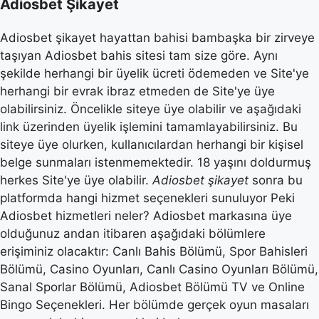
Adiosbet Şikayet
Adiosbet şikayet hayattan bahisi bambaşka bir zirveye
taşıyan Adiosbet bahis sitesi tam size göre. Aynı
şekilde herhangi bir üyelik ücreti ödemeden ve Site'ye
herhangi bir evrak ibraz etmeden de Site'ye üye
olabilirsiniz. Öncelikle siteye üye olabilir ve aşağıdaki
link üzerinden üyelik işlemini tamamlayabilirsiniz. Bu
siteye üye olurken, kullanıcılardan herhangi bir kişisel
belge sunmaları istenmemektedir. 18 yaşını doldurmuş
herkes Site'ye üye olabilir.
Adiosbet şikayet
sonra bu
platformda hangi hizmet seçenekleri sunuluyor Peki
Adiosbet hizmetleri neler? Adiosbet markasına üye
olduğunuz andan itibaren aşağıdaki bölümlere
erişiminiz olacaktır: Canlı Bahis Bölümü, Spor Bahisleri
Bölümü, Casino Oyunları, Canlı Casino Oyunları Bölümü,
Sanal Sporlar Bölümü, Adiosbet Bölümü TV ve Online
Bingo Seçenekleri. Her bölümde gerçek oyun masaları