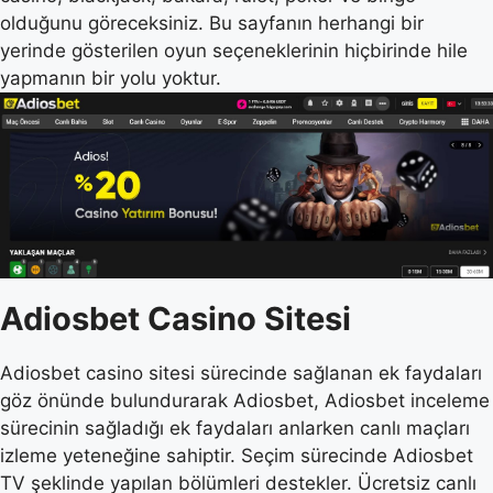
olduğunu göreceksiniz. Bu sayfanın herhangi bir
yerinde gösterilen oyun seçeneklerinin hiçbirinde hile
yapmanın bir yolu yoktur.
Adiosbet Casino Sitesi
Adiosbet casino sitesi sürecinde sağlanan ek faydaları
göz önünde bulundurarak Adiosbet, Adiosbet inceleme
sürecinin sağladığı ek faydaları anlarken canlı maçları
izleme yeteneğine sahiptir. Seçim sürecinde Adiosbet
TV şeklinde yapılan bölümleri destekler. Ücretsiz canlı