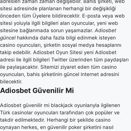
adresleri zaman zaman değişebilir. Bahis şirketi, web
sitesi adresinde planlanan herhangi bir değişikliği
önceden tüm Üyelere bildirecektir. E-posta veya web
sitesi yoluyla ilgili bilgileri alan oyuncular, yeni web
sitesine bağlanmada sorun yaşamazlar.
Adiosbet
güncel
hakkında daha fazla bilgi edinmek isteyen
casino oyuncuları, şirketin sosyal medya hesaplarını
takip edebilir. Adiosbet Oyun Sitesi yeni Adiosbet
adresi ile ilgili bilgileri Twitter üzerinden tüm paydaşları
ile paylaşacaktır. Sitemizi ziyaret eden tüm casino
oyuncuları, bahis şirketinin güncel internet adresini
bilecektir.
Adiosbet Güvenilir Mi
Adiosbet güvenilir mi blackjack oyunlarıyla ilgilenen
Türk casinolar oyuncuları tarafından çok popüler ve
takdir edilmektedir. Herhangi bir şekilde casino
oynayan herkes, en güvenilir poker şirketini nasıl