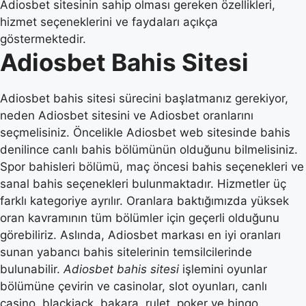
Adiosbet sitesinin sahip olması gereken özellikleri,
hizmet seçeneklerini ve faydaları açıkça
göstermektedir.
Adiosbet Bahis Sitesi
Adiosbet bahis sitesi sürecini başlatmanız gerekiyor,
neden Adiosbet sitesini ve Adiosbet oranlarını
seçmelisiniz. Öncelikle Adiosbet web sitesinde bahis
denilince canlı bahis bölümünün olduğunu bilmelisiniz.
Spor bahisleri bölümü, maç öncesi bahis seçenekleri ve
sanal bahis seçenekleri bulunmaktadır. Hizmetler üç
farklı kategoriye ayrılır. Oranlara baktığımızda yüksek
oran kavramının tüm bölümler için geçerli olduğunu
görebiliriz. Aslında, Adiosbet markası en iyi oranları
sunan yabancı bahis sitelerinin temsilcilerinde
bulunabilir.
Adiosbet bahis sitesi
işlemini oyunlar
bölümüne çevirin ve casinolar, slot oyunları, canlı
casino, blackjack, bakara, rulet, poker ve bingo