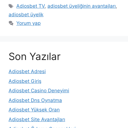
Etiketler
Adiosbet TV
,
adiosbet üyeliğinin avantajları
,
adiosbet üyelik
Yorum yap
Son Yazılar
Adiosbet Adresi
Adiosbet Giriş
Adiosbet Casino Deneyimi
Adiosbet Dns Oynatma
Adiosbet Yüksek Oran
Adiosbet Site Avantajları