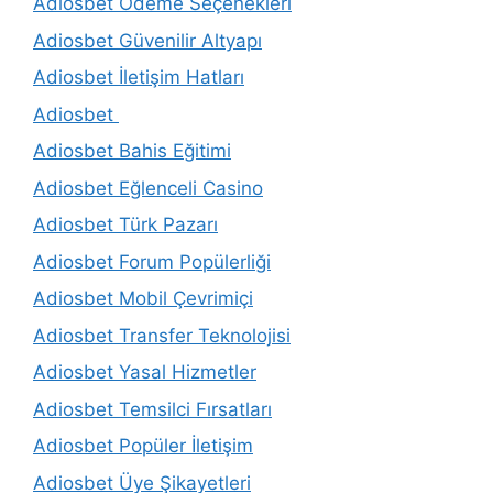
Adiosbet Ödeme Seçenekleri
Adiosbet Güvenilir Altyapı
Adiosbet İletişim Hatları
Adiosbet
Adiosbet Bahis Eğitimi
Adiosbet Eğlenceli Casino
Adiosbet Türk Pazarı
Adiosbet Forum Popülerliği
Adiosbet Mobil Çevrimiçi
Adiosbet Transfer Teknolojisi
Adiosbet Yasal Hizmetler
Adiosbet Temsilci Fırsatları
Adiosbet Popüler İletişim
Adiosbet Üye Şikayetleri