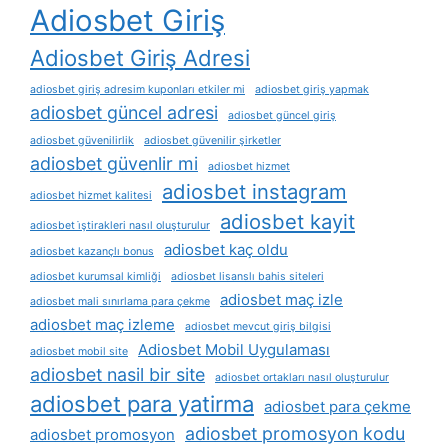
Adiosbet Giriş
Adiosbet Giriş Adresi
adiosbet giriş adresim kuponları etkiler mi
adiosbet giriş yapmak
adiosbet güncel adresi
adiosbet güncel giriş
adiosbet güvenilirlik
adiosbet güvenilir şirketler
adiosbet güvenlir mi
adiosbet hizmet
adiosbet instagram
adiosbet hizmet kalitesi
adiosbet kayit
adiosbet i̇ştirakleri nasıl oluşturulur
adiosbet kaç oldu
adiosbet kazançlı bonus
adiosbet kurumsal kimliği
adiosbet lisanslı bahis siteleri
adiosbet maç izle
adiosbet mali sınırlama para çekme
adiosbet maç izleme
adiosbet mevcut giriş bilgisi
Adiosbet Mobil Uygulaması
adiosbet mobil site
adiosbet nasil bir site
adiosbet ortakları nasıl oluşturulur
adiosbet para yatirma
adiosbet para çekme
adiosbet promosyon kodu
adiosbet promosyon