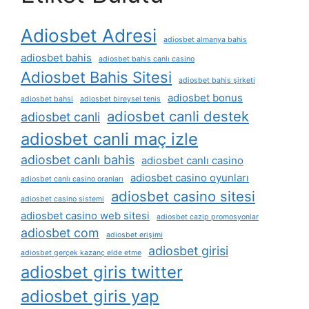
Adiosbet Adresi
adiosbet almanya bahis
adiosbet bahis
adiosbet bahis canlı casino
Adiosbet Bahis Sitesi
adiosbet bahis şirketi
adiosbet bonus
adiosbet bahsi
adiosbet bireysel tenis
adiosbet canli destek
adiosbet canli
adiosbet canli maç izle
adiosbet canlı bahis
adiosbet canlı casino
adiosbet casino oyunları
adiosbet canlı casino oranları
adiosbet casino sitesi
adiosbet casino sistemi
adiosbet casino web sitesi
adiosbet cazip promosyonlar
adiosbet com
adiosbet erişimi
adiosbet girisi
adiosbet gerçek kazanç elde etme
adiosbet giris twitter
adiosbet giris yap