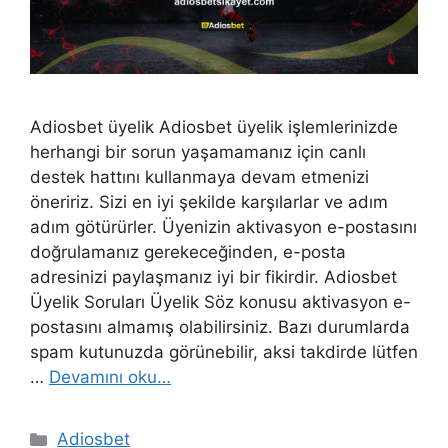
Adiosbet üyelik Adiosbet üyelik işlemlerinizde
herhangi bir sorun yaşamamanız için canlı
destek hattını kullanmaya devam etmenizi
öneririz. Sizi en iyi şekilde karşılarlar ve adım
adım götürürler. Üyenizin aktivasyon e-postasını
doğrulamanız gerekeceğinden, e-posta
adresinizi paylaşmanız iyi bir fikirdir. Adiosbet
Üyelik Soruları Üyelik Söz konusu aktivasyon e-
postasını almamış olabilirsiniz. Bazı durumlarda
spam kutunuzda görünebilir, aksi takdirde lütfen
…
Devamını oku…
Kategoriler
Adiosbet