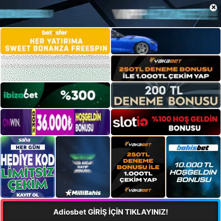
×
Adiosbet GİRİŞ İÇİN TIKLAYINIZ!