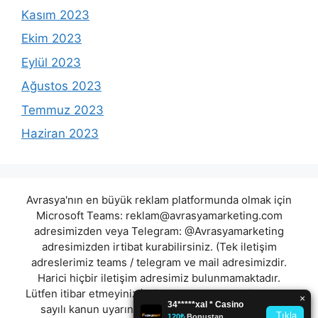
Kasım 2023
Ekim 2023
Eylül 2023
Ağustos 2023
Temmuz 2023
Haziran 2023
Avrasya'nın en büyük reklam platformunda olmak için
Microsoft Teams:
reklam@avrasyamarketing.com
adresimizden veya Telegram: @Avrasyamarketing
adresimizden irtibat kurabilirsiniz. (Tek iletişim
adreslerimiz teams / telegram ve mail adresimizdir.
Harici hiçbir iletişim adresimiz bulunmamaktadır.
Lütfen itibar etmeyiniz.) Türkiye yasalarına göre 7258
sayılı kanun uyarınca yasa dışı bahis oynamanın