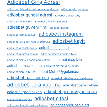
Adiosbet Giriş Adresi
adiosbet giriş adresim kuponları etkiler mi
adiosbet giriş yapmak
adiosbet güncel adresi
adiosbet güncel giriş
adiosbet güvenilirlik
adiosbet güvenilir şirketler
adiosbet güvenlir mi
adiosbet hizmet
adiosbet instagram
adiosbet hizmet kalitesi
adiosbet kayit
adiosbet i̇ştirakleri nasıl oluşturulur
adiosbet kaç oldu
adiosbet kazançlı bonus
adiosbet kurumsal kimliği
adiosbet lisanslı bahis siteleri
adiosbet maç izle
adiosbet mali sınırlama para çekme
adiosbet maç izleme
adiosbet mevcut giriş bilgisi
Adiosbet Mobil Uygulaması
adiosbet mobil site
adiosbet nasil bir site
adiosbet ortakları nasıl oluşturulur
adiosbet para yatirma
adiosbet para çekme
adiosbet promosyon kodu
adiosbet promosyon
adiosbet sitesi
adiosbet site erişimi
adiosbet spor bahisleri
adiosbet sitesi hizmet canlı bahis