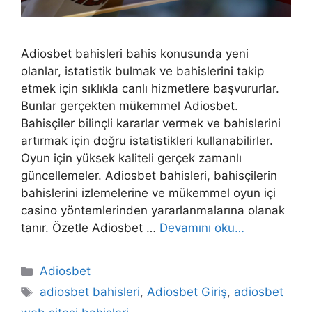
Adiosbet bahisleri bahis konusunda yeni
olanlar, istatistik bulmak ve bahislerini takip
etmek için sıklıkla canlı hizmetlere başvururlar.
Bunlar gerçekten mükemmel Adiosbet.
Bahisçiler bilinçli kararlar vermek ve bahislerini
artırmak için doğru istatistikleri kullanabilirler.
Oyun için yüksek kaliteli gerçek zamanlı
güncellemeler. Adiosbet bahisleri, bahisçilerin
bahislerini izlemelerine ve mükemmel oyun içi
casino yöntemlerinden yararlanmalarına olanak
tanır. Özetle Adiosbet …
Devamını oku…
Kategoriler
Adiosbet
Etiketler
adiosbet bahisleri
,
Adiosbet Giriş
,
adiosbet