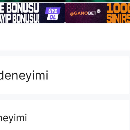
deneyimi
neyimi