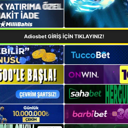
Adiosbet GİRİŞ İÇİN TIKLAYINIZ!