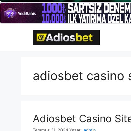
İçeriğe
atla
adiosbet casino 
Adiosbet Casino Sit
Temmuz 31, 2024
Yazarı:
admin