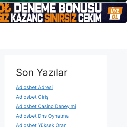
Son Yazılar
Adiosbet Adresi
Adiosbet Giriş
Adiosbet Casino Deneyimi
Adiosbet Dns Oynatma
Adiosbet Yüksek Oran