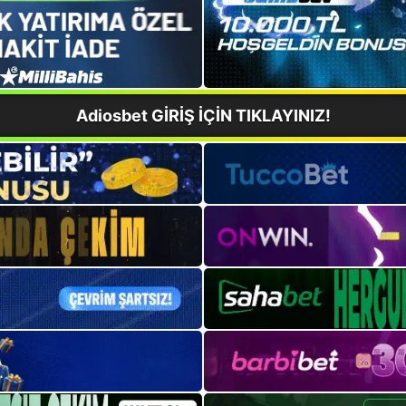
Adiosbet GİRİŞ İÇİN TIKLAYINIZ!