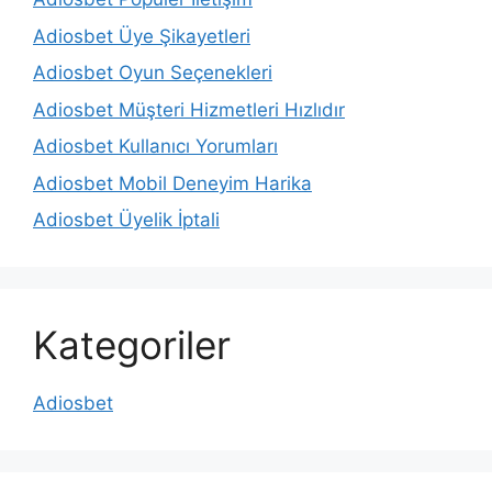
Adiosbet Üye Şikayetleri
Adiosbet Oyun Seçenekleri
Adiosbet Müşteri Hizmetleri Hızlıdır
Adiosbet Kullanıcı Yorumları
Adiosbet Mobil Deneyim Harika
Adiosbet Üyelik İptali
Kategoriler
Adiosbet