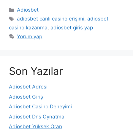
Kategoriler
Adiosbet
Etiketler
adiosbet canlı casino erişimi
,
adiosbet
casino kazanma
,
adiosbet giris yap
Yorum yap
Son Yazılar
Adiosbet Adresi
Adiosbet Giriş
Adiosbet Casino Deneyimi
Adiosbet Dns Oynatma
Adiosbet Yüksek Oran