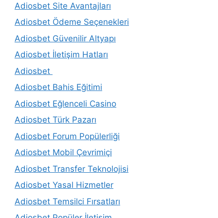
Adiosbet Site Avantajları
Adiosbet Ödeme Seçenekleri
Adiosbet Güvenilir Altyapı
Adiosbet İletişim Hatları
Adiosbet
Adiosbet Bahis Eğitimi
Adiosbet Eğlenceli Casino
Adiosbet Türk Pazarı
Adiosbet Forum Popülerliği
Adiosbet Mobil Çevrimiçi
Adiosbet Transfer Teknolojisi
Adiosbet Yasal Hizmetler
Adiosbet Temsilci Fırsatları
Adiosbet Popüler İletişim