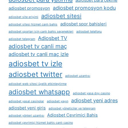
adiosbet para çekme
adiosbet promosyon kodu
adiosbet promosyon
adiosbet sitesi
adiosbet site erişimi
adiosbet spor bahisleri
adiosbet sitesi hizmet canlı bahis
adiosbet sporları i̇çin canlı bahis seçenekleri
adiosbet telefonu
Adiosbet TV
adiosbet telegram
adiosbet tv canli maç
adiosbet tv canli maç izle
adiosbet tv izle
adiosbet twitter
adiosbet uzantısı
adiosbet web sitesi üyelik etkinleştirme
adiosbet whatsapp
adiosbet yasa dışı casino
adiosbet yeni adres
adiosbet yasal casinolar
adiosbet yayın
adiosbet yeni giris
adiosbet yöneticiler ve telegram
Adiosbet Çevrimiçi Bahis
adiosbet yönleri uzantısı
adiosbet çevrimiçi hizmet bahis canlı casino