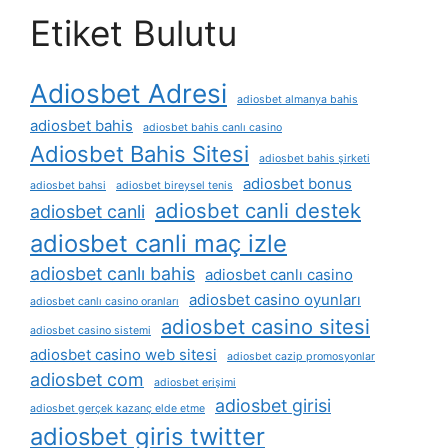
Etiket Bulutu
Adiosbet Adresi
adiosbet almanya bahis
adiosbet bahis
adiosbet bahis canlı casino
Adiosbet Bahis Sitesi
adiosbet bahis şirketi
adiosbet bonus
adiosbet bahsi
adiosbet bireysel tenis
adiosbet canli destek
adiosbet canli
adiosbet canli maç izle
adiosbet canlı bahis
adiosbet canlı casino
adiosbet casino oyunları
adiosbet canlı casino oranları
adiosbet casino sitesi
adiosbet casino sistemi
adiosbet casino web sitesi
adiosbet cazip promosyonlar
adiosbet com
adiosbet erişimi
adiosbet girisi
adiosbet gerçek kazanç elde etme
adiosbet giris twitter