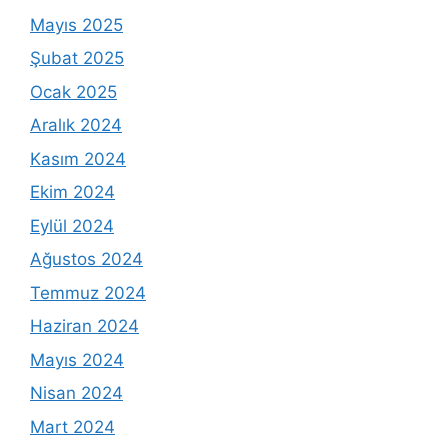
Mayıs 2025
Şubat 2025
Ocak 2025
Aralık 2024
Kasım 2024
Ekim 2024
Eylül 2024
Ağustos 2024
Temmuz 2024
Haziran 2024
Mayıs 2024
Nisan 2024
Mart 2024