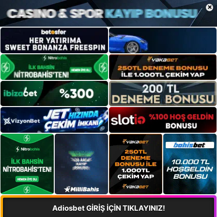
×
Adiosbet GİRİŞ İÇİN TIKLAYINIZ!