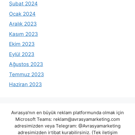
Şubat 2024
Ocak 2024
Aralık 2023
Kasım 2023
Ekim 2023
Eylül 2023
Ağustos 2023
Temmuz 2023
Haziran 2023
Avrasya'nın en büyük reklam platformunda olmak için
Microsoft Teams:
reklam@avrasyamarketing.com
adresimizden veya Telegram: @Avrasyamarketing
adresimizden irtibat kurabilirsiniz. (Tek iletişim