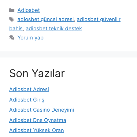
Kategoriler
Adiosbet
Etiketler
adiosbet güncel adresi
,
adiosbet güvenilir
bahis
,
adiosbet teknik destek
Yorum yap
Son Yazılar
Adiosbet Adresi
Adiosbet Giriş
Adiosbet Casino Deneyimi
Adiosbet Dns Oynatma
Adiosbet Yüksek Oran