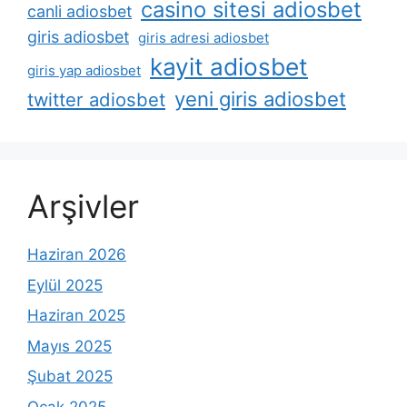
casino sitesi adiosbet
canli adiosbet
giris adiosbet
giris adresi adiosbet
kayit adiosbet
giris yap adiosbet
yeni giris adiosbet
twitter adiosbet
Arşivler
Haziran 2026
Eylül 2025
Haziran 2025
Mayıs 2025
Şubat 2025
Ocak 2025