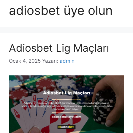
adiosbet üye olun
Adiosbet Lig Maçları
Ocak 4, 2025
Yazarı:
admin