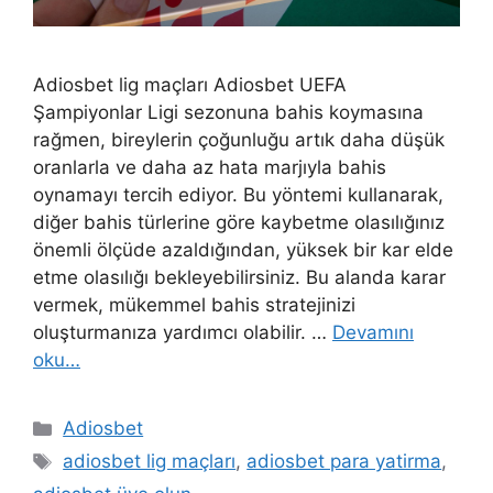
Adiosbet lig maçları Adiosbet UEFA
Şampiyonlar Ligi sezonuna bahis koymasına
rağmen, bireylerin çoğunluğu artık daha düşük
oranlarla ve daha az hata marjıyla bahis
oynamayı tercih ediyor. Bu yöntemi kullanarak,
diğer bahis türlerine göre kaybetme olasılığınız
önemli ölçüde azaldığından, yüksek bir kar elde
etme olasılığı bekleyebilirsiniz. Bu alanda karar
vermek, mükemmel bahis stratejinizi
oluşturmanıza yardımcı olabilir. …
Devamını
oku…
Kategoriler
Adiosbet
Etiketler
adiosbet lig maçları
,
adiosbet para yatirma
,