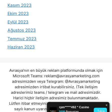
Kasım 2023
Ekim 2023
Eylül 2023
Ağustos 2023
Temmuz 2023
Haziran 2023
Avrasya'nın en büyük reklam platformunda olmak için
Microsoft Teams:
reklam@avrasyamarketing.com
adresimizden veya Telegram: @Avrasyamarketing
adresimizden irtibat kurabilirsiniz. (Tek iletişim
adreslerimiz teams / telegram ve mail adresimizdir.
Harici hiçbir iletişim adresimiz bulunmamaktadır.
Lütfen itibar etmeyiniz.) Türkiye yasalarına göre 7258
sayılı kanun uyarınca yasa dışı bahis oynamanın