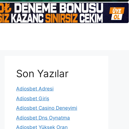
Son Yazılar
Adiosbet Adresi
Adiosbet Giriş
Adiosbet Casino Deneyimi
Adiosbet Dns Oynatma
Adiosbet Yüksek Oran