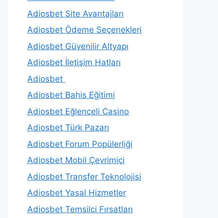
Adiosbet Site Avantajları
Adiosbet Ödeme Seçenekleri
Adiosbet Güvenilir Altyapı
Adiosbet İletişim Hatları
Adiosbet
Adiosbet Bahis Eğitimi
Adiosbet Eğlenceli Casino
Adiosbet Türk Pazarı
Adiosbet Forum Popülerliği
Adiosbet Mobil Çevrimiçi
Adiosbet Transfer Teknolojisi
Adiosbet Yasal Hizmetler
Adiosbet Temsilci Fırsatları