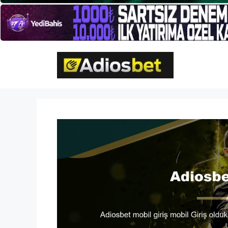
İçeriğe
atla