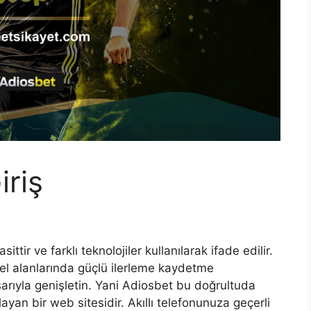
iriş
ttir ve farklı teknolojiler kullanılarak ifade edilir.
el alanlarında güçlü ilerleme kaydetme
başarıyla genişletin. Yani Adiosbet bu doğrultuda
yan bir web sitesidir. Akıllı telefonunuza geçerli