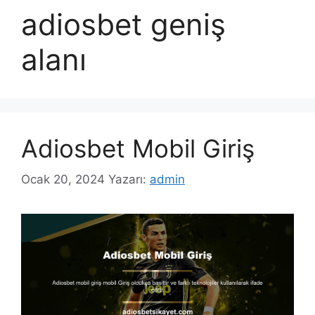
adiosbet geniş
alanı
Adiosbet Mobil Giriş
Ocak 20, 2024
Yazarı:
admin