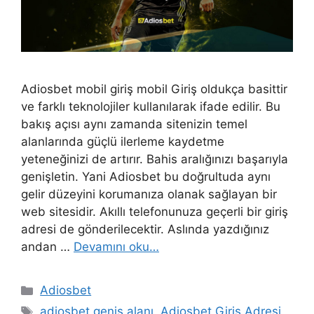
Adiosbet mobil giriş mobil Giriş oldukça basittir
ve farklı teknolojiler kullanılarak ifade edilir. Bu
bakış açısı aynı zamanda sitenizin temel
alanlarında güçlü ilerleme kaydetme
yeteneğinizi de artırır. Bahis aralığınızı başarıyla
genişletin. Yani Adiosbet bu doğrultuda aynı
gelir düzeyini korumanıza olanak sağlayan bir
web sitesidir. Akıllı telefonunuza geçerli bir giriş
adresi de gönderilecektir. Aslında yazdığınız
andan …
Devamını oku…
Kategoriler
Adiosbet
Etiketler
adiosbet geniş alanı
,
Adiosbet Giriş Adresi
,