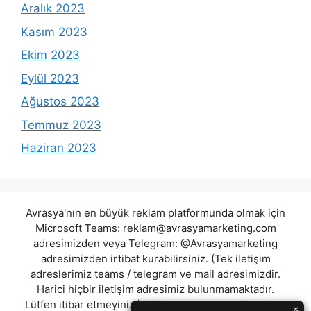
Aralık 2023
Kasım 2023
Ekim 2023
Eylül 2023
Ağustos 2023
Temmuz 2023
Haziran 2023
Avrasya'nın en büyük reklam platformunda olmak için
Microsoft Teams:
reklam@avrasyamarketing.com
adresimizden veya Telegram: @Avrasyamarketing
adresimizden irtibat kurabilirsiniz. (Tek iletişim
adreslerimiz teams / telegram ve mail adresimizdir.
Harici hiçbir iletişim adresimiz bulunmamaktadır.
Lütfen itibar etmeyiniz.) Türkiye yasalarına göre 7258