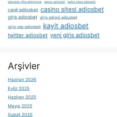
adiosbet şifre değiştirme
adresi adiosbet
bahis sitesi adiosbet
casino sitesi adiosbet
canli adiosbet
giris adiosbet
giris adresi adiosbet
kayit adiosbet
giris yap adiosbet
yeni giris adiosbet
twitter adiosbet
Arşivler
Haziran 2026
Eylül 2025
Haziran 2025
Mayıs 2025
Şubat 2025