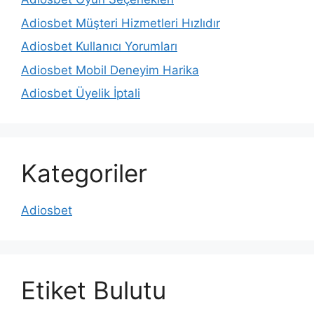
Adiosbet Müşteri Hizmetleri Hızlıdır
Adiosbet Kullanıcı Yorumları
Adiosbet Mobil Deneyim Harika
Adiosbet Üyelik İptali
Kategoriler
Adiosbet
Etiket Bulutu