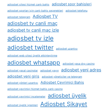
adiosbet spor bahisleri
adiosbet sitesi hizmet canlı bahis
adiosbet sporları i̇çin canlı bahis seçenekleri
adiosbet telefonu
Adiosbet TV
adiosbet telegram
adiosbet tv canli maç
adiosbet tv canli maç izle
adiosbet tv izle
adiosbet twitter
adiosbet uzantısı
adiosbet web sitesi üyelik etkinleştirme
adiosbet whatsapp
adiosbet yasa dışı casino
adiosbet yeni adres
adiosbet yasal casinolar
adiosbet yayın
adiosbet yeni giris
adiosbet yöneticiler ve telegram
Adiosbet Çevrimiçi Bahis
adiosbet yönleri uzantısı
adiosbet çevrimiçi hizmet bahis canlı casino
adiosbet üyelik
adiosbet çevrimiçi i̇ncelemeler
Adiosbet Şikayet
adiosbet üyelik i̇şlemleri