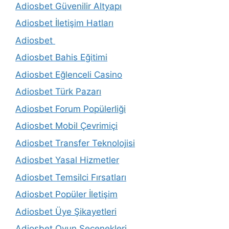
Adiosbet Güvenilir Altyapı
Adiosbet İletişim Hatları
Adiosbet
Adiosbet Bahis Eğitimi
Adiosbet Eğlenceli Casino
Adiosbet Türk Pazarı
Adiosbet Forum Popülerliği
Adiosbet Mobil Çevrimiçi
Adiosbet Transfer Teknolojisi
Adiosbet Yasal Hizmetler
Adiosbet Temsilci Fırsatları
Adiosbet Popüler İletişim
Adiosbet Üye Şikayetleri
Adiosbet Oyun Seçenekleri