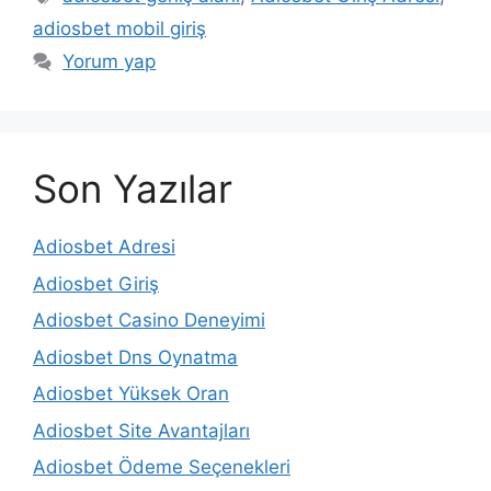
adiosbet mobil giriş
Yorum yap
Son Yazılar
Adiosbet Adresi
Adiosbet Giriş
Adiosbet Casino Deneyimi
Adiosbet Dns Oynatma
Adiosbet Yüksek Oran
Adiosbet Site Avantajları
Adiosbet Ödeme Seçenekleri