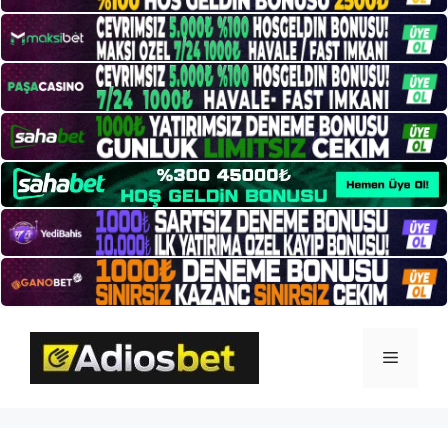
İçeriğe
atla
Menü