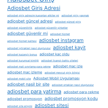
Adiosbet Giriş Adresi
adiosbet giriş adresim kuponları etkiler mi
adiosbet giriş yapmak
adiosbet güncel adresi
adiosbet güncel giriş
adiosbet güvenilirlik
adiosbet güvenilir şirketler
adiosbet güvenlir mi
adiosbet hizmet
adiosbet instagram
adiosbet hizmet kalitesi
adiosbet kayit
adiosbet i̇ştirakleri nasıl oluşturulur
adiosbet kaç oldu
adiosbet kazançlı bonus
adiosbet kurumsal kimliği
adiosbet lisanslı bahis siteleri
adiosbet maç izle
adiosbet mali sınırlama para çekme
adiosbet maç izleme
adiosbet mevcut giriş bilgisi
Adiosbet Mobil Uygulaması
adiosbet mobil site
adiosbet nasil bir site
adiosbet ortakları nasıl oluşturulur
adiosbet para yatirma
adiosbet para çekme
adiosbet promosyon kodu
adiosbet promosyon
adiosbet sitesi
adiosbet site erişimi